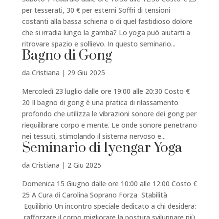
per tesserati, 30 € per esterni Soffri di tensioni
costanti alla bassa schiena o di quel fastidioso dolore
che si irradia lungo la gamba? Lo yoga può aiutarti a
ritrovare spazio e sollievo. In questo seminario...
Bagno di Gong
da
Cristiana
|
29 Giu 2025
Mercoledì 23 luglio dalle ore 19:00 alle 20:30 Costo €
20 Il bagno di gong è una pratica di rilassamento
profondo che utilizza le vibrazioni sonore dei gong per
riequilibrare corpo e mente. Le onde sonore penetrano
nei tessuti, stimolando il sistema nervoso e...
Seminario di Iyengar Yoga
da
Cristiana
|
2 Giu 2025
Domenica 15 Giugno dalle ore 10:00 alle 12:00 Costo €
25 A Cura di Carolina Soprano Forza Stabilità
Equilibrio Un incontro speciale dedicato a chi desidera:
rafforzare il corpo migliorare la postura sviluppare più