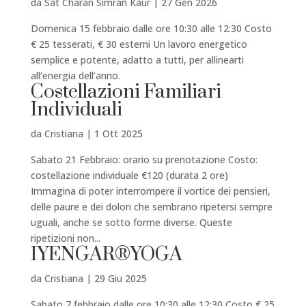
da
Sat Charan Simran Kaur
|
27 Gen 2026
Domenica 15 febbraio dalle ore 10:30 alle 12:30 Costo
€ 25 tesserati, € 30 esterni Un lavoro energetico
semplice e potente, adatto a tutti, per allinearti
all’energia dell’anno.
Costellazioni Familiari
Individuali
da
Cristiana
|
1 Ott 2025
Sabato 21 Febbraio: orario su prenotazione Costo:
costellazione individuale €120 (durata 2 ore)
Immagina di poter interrompere il vortice dei pensieri,
delle paure e dei dolori che sembrano ripetersi sempre
uguali, anche se sotto forme diverse. Queste
ripetizioni non...
IYENGAR®YOGA
da
Cristiana
|
29 Giu 2025
Sabato 7 febbraio dalle ore 10:30 alle 12:30 Costo € 25